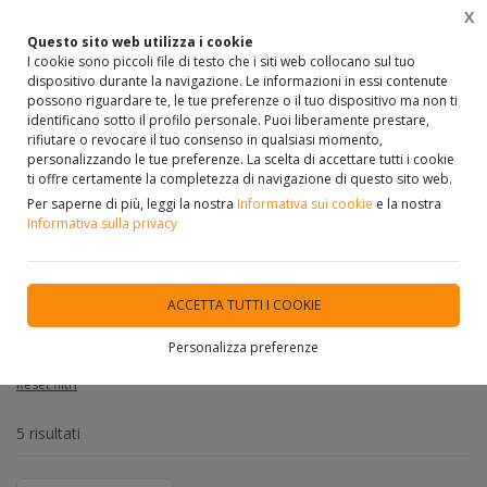
X
0
Questo sito web utilizza i cookie
I cookie sono piccoli file di testo che i siti web collocano sul tuo
dispositivo durante la navigazione. Le informazioni in essi contenute
possono riguardare te, le tue preferenze o il tuo dispositivo ma non ti
identificano sotto il profilo personale. Puoi liberamente prestare,
Home
VETRINA
PARQUET E LAMINATO
rifiutare o revocare il tuo consenso in qualsiasi momento,
personalizzando le tue preferenze. La scelta di accettare tutti i cookie
ti offre certamente la completezza di navigazione di questo sito web.
FILTRA
Per saperne di più, leggi la nostra
Informativa sui cookie
e la nostra
Informativa sulla privacy
PARQUET E LAMINATO
Filtri attivi:
ACCETTA TUTTI I COOKIE
Categoria:
PARQUET E LAMINATO
Personalizza preferenze
Reset filtri
5 risultati