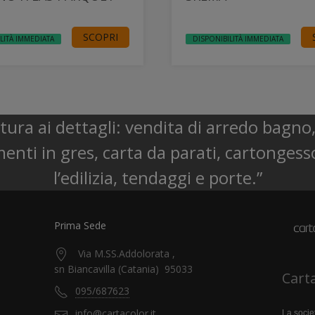
SCOPRI
LITÀ IMMEDIATA
DISPONIBILITÀ IMMEDIATA
uttura ai dettagli: vendita di arredo bagn
enti in gres, carta da parati, cartongesso
l’edilizia, tendaggi e porte.”
Prima Sede
Via M.SS.Addolorata ,
sn Biancavilla (Catania) 95033
Cart
095/687623
info@cartacolor.it
La socie