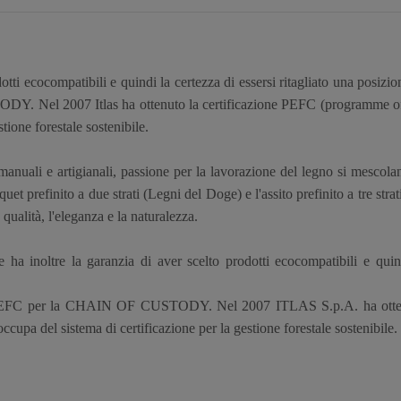
otti ecocompatibili e quindi la certezza di essersi ritagliato una posizion
. Nel 2007 Itlas ha ottenuto la certificazione PEFC (programme of 
tione forestale sostenibile.
 manuali e artigianali, passione per la lavorazione del legno si mescolan
t prefinito a due strati (Legni del Doge) e l'assito prefinito a tre stra
ualità, l'eleganza e la naturalezza.
a inoltre la garanzia di aver scelto prodotti ecocompatibili e quindi 
che PEFC per la CHAIN OF CUSTODY. Nel 2007 ITLAS S.p.A. ha otte
ccupa del sistema di certificazione per la gestione forestale sostenibile.