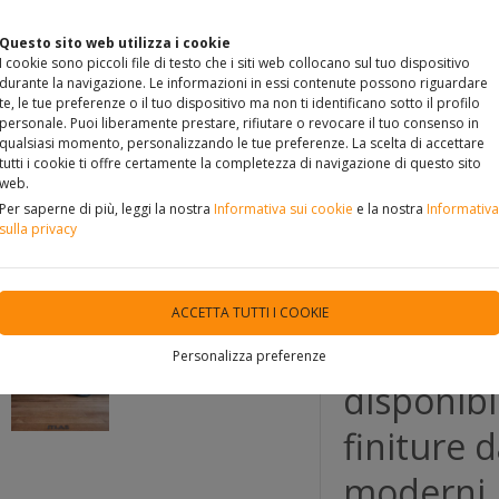
Questo sito web utilizza i cookie
I cookie sono piccoli file di testo che i siti web collocano sul tuo dispositivo
durante la navigazione. Le informazioni in essi contenute possono riguardare
te, le tue preferenze o il tuo dispositivo ma non ti identificano sotto il profilo
personale. Puoi liberamente prestare, rifiutare o revocare il tuo consenso in
qualsiasi momento, personalizzando le tue preferenze. La scelta di accettare
LET
COME RAGGIUNGERCI
CONTATTO
PROFILO
LA
tutti i cookie ti offre certamente la completezza di navigazione di questo sito
web.
Per saperne di più, leggi la nostra
Informativa sui cookie
e la nostra
Informativa
sulla privacy
ACCETTA TUTTI I COOKIE
PARQUET 
Personalizza preferenze
disponibi
finiture d
moderni. 