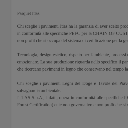
Parquet Itlas
Chi sceglie i pavimenti Itlas ha la garanzia di aver scelto prod
in conformità alle specifiche PEFC per la CHAIN OF CUSTODY
non profit che si occupa del sistema di certificazione per la ges
Tecnologia, design estetico, rispetto per l'ambiente, processi
emozionare. La sua produzione riguarda nello specifico il parque
che ricercano pavimenti in legno che conservano nel tempo la q
Chi sceglie i pavimenti Legni del Doge e Tavole del Piave h
salvaguardia ambientale.
ITLAS S.p.A., infatti, opera in conformità alle specifi
Forest Certification) ente non governativo e non profit che si o