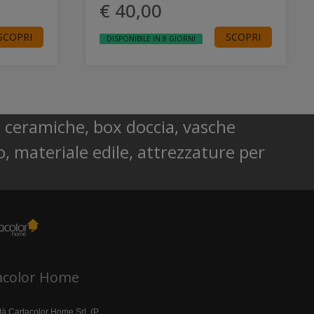
€ 40,00
SCOPRI
SCOPRI
DISPONIBILE IN 8 GIORNI
o, ceramiche, box doccia, vasche
, materiale edile, attrezzature per
acolor Home
tà Cartacolor Home Srl (P.