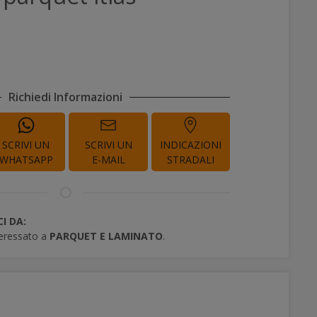
Richiedi Informazioni
SCRIVI UN
SCRIVI UN
INDICAZIONI
WHATSAPP
E-MAIL
STRADALI
I DA:
teressato a
PARQUET E LAMINATO
.