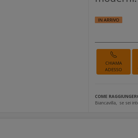
IN ARRIVO
CHIAMA
ADESSO
COME RAGGIUNGERC
Biancavilla,
se sei in