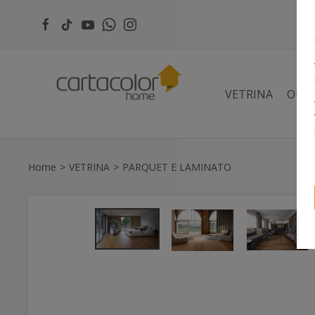
VETRINA
OUT
Home
VETRINA
PARQUET E LAMINATO