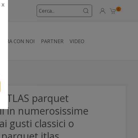
X
0
VORA CON NOI
PARTNER
VIDEO
ITLAS parquet
li in numerosissime
ai gusti classici o
parquet itlas