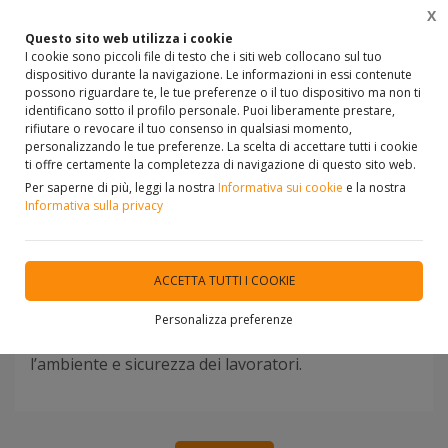
X
0
Questo sito web utilizza i cookie
I cookie sono piccoli file di testo che i siti web collocano sul tuo
dispositivo durante la navigazione. Le informazioni in essi contenute
possono riguardare te, le tue preferenze o il tuo dispositivo ma non ti
identificano sotto il profilo personale. Puoi liberamente prestare,
Home
VETRINA
PAVIMENTI E RIVESTIMENTI
rifiutare o revocare il tuo consenso in qualsiasi momento,
personalizzando le tue preferenze. La scelta di accettare tutti i cookie
ti offre certamente la completezza di navigazione di questo sito web.
Uno dei capisaldi della vision di Atlas Concorde è la
Per saperne di più, leggi la nostra
Informativa sui cookie
e la nostra
ricerca costante dell’eccellenza di processo e di
Informativa sulla privacy
prodotto, per offrire ai clienti e ai progettisti la più
alta qualità nel gres porcellanato e nella ceramica.
Per questo ci avvaliamo delle più avanzate
ACCETTA TUTTI I COOKIE
tecnologie, che utilizziamo nei nostri stabilimenti
completamente automatizzati e digitalizzati
Personalizza preferenze
coniugando performance produttive, rispetto per
l’ambiente e sicurezza dei lavoratori.