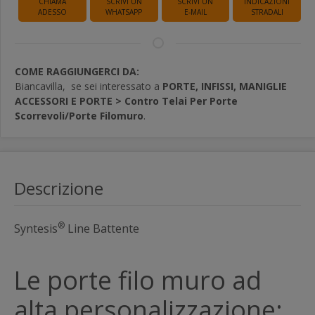
CHIAMA
SCRIVI UN
SCRIVI UN
INDICAZIONI
ADESSO
WHATSAPP
E-MAIL
STRADALI
COME RAGGIUNGERCI DA:
Biancavilla,
se sei interessato a
PORTE, INFISSI, MANIGLIE
ACCESSORI E PORTE > Contro Telai Per Porte
Scorrevoli/Porte Filomuro
.
Descrizione
®
Syntesis
Line Battente
Le porte filo muro ad
alta personalizzazione: