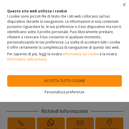
X
0
Questo sito web utilizza i cookie
I cookie sono piccoli file di testo che i siti web collocano sul tuo
dispositivo durante la navigazione. Le informazioni in essi contenute
Home
VETRINA
PORTE, INFISSI, MANIGLIE ACCESSORI E PORTE
Contro Telai Per P
possono riguardare te, le tue preferenze o il tuo dispositivo ma non ti
identificano sotto il profilo personale. Puoi liberamente prestare,
rifiutare o revocare il tuo consenso in qualsiasi momento,
personalizzando le tue preferenze. La scelta di accettare tutti i cookie
ti offre certamente la completezza di navigazione di questo sito web.
Controtelai per porte
Per saperne di più, leggi la nostra
Informativa sui cookie
e la nostra
scorrevoli con stipiti ECLISSE
Informativa sulla privacy
SYNTESIS LINE BATTENTE
ACCETTA TUTTI I COOKIE
DISPONIBILITÀ IMMEDIATA
Personalizza preferenze
Richiedi Informazioni