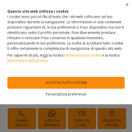
X
0
Questo sito web utilizza i cookie
I cookie sono piccoli file di testo che i siti web collocano sul tuo
dispositivo durante la navigazione. Le informazioni in essi contenute
Home
VETRINA
COLORI E VERNICI
CAPAROL
possono riguardare te, le tue preferenze o il tuo dispositivo ma non ti
identificano sotto il profilo personale. Puoi liberamente prestare,
Fondo fine di collegamento per
rifiutare o revocare il tuo consenso in qualsiasi momento,
personalizzando le tue preferenze. La scelta di accettare tutti i cookie
esterni e interni Caparol
ti offre certamente la completezza di navigazione di questo sito web.
Per saperne di più, leggi la nostra
Informativa sui cookie
e la nostra
Putzgrund
Informativa sulla privacy
DISPONIBILITÀ IMMEDIATA
ACCETTA TUTTI I COOKIE
Personalizza preferenze
Richiedi Informazioni
CHIAMA
SCRIVI UN
SCRIVI UN
INDICAZIONI
ADESSO
WHATSAPP
E-MAIL
STRADALI