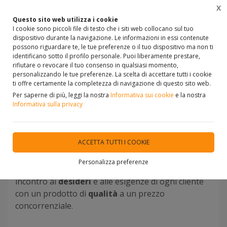
X
0
Questo sito web utilizza i cookie
I cookie sono piccoli file di testo che i siti web collocano sul tuo
dispositivo durante la navigazione. Le informazioni in essi contenute
possono riguardare te, le tue preferenze o il tuo dispositivo ma non ti
identificano sotto il profilo personale. Puoi liberamente prestare,
Home
VETRINA
CARTA DA PARATI
rifiutare o revocare il tuo consenso in qualsiasi momento,
personalizzando le tue preferenze. La scelta di accettare tutti i cookie
ti offre certamente la completezza di navigazione di questo sito web.
Carte da parati classiche,
Per saperne di più, leggi la nostra
Informativa sui cookie
e la nostra
vicinilche e tessuti murali
Informativa sulla privacy
Grazie alle
nuove fantasie, alle stampe di design
ACCETTA TUTTI I COOKIE
e agli effetti in rilievo, si possono creare ambienti
del tutto innovativi e personalizzati.
La nostra
Personalizza preferenze
selezione
di carte da parati è studiata per andare
incontro ai
desideri
e alle esigenze di ogni cliente
con un prodotto di
qualità
a un prezzo
concorrenziale.