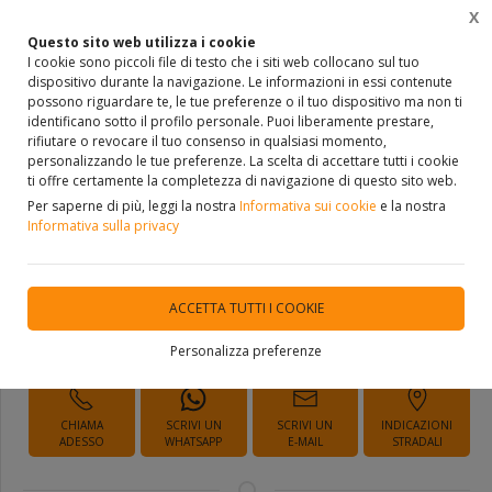
X
0
Questo sito web utilizza i cookie
I cookie sono piccoli file di testo che i siti web collocano sul tuo
dispositivo durante la navigazione. Le informazioni in essi contenute
Home
VETRINA
ARREDO BAGNO
SPECCHI
possono riguardare te, le tue preferenze o il tuo dispositivo ma non ti
identificano sotto il profilo personale. Puoi liberamente prestare,
rifiutare o revocare il tuo consenso in qualsiasi momento,
personalizzando le tue preferenze. La scelta di accettare tutti i cookie
ti offre certamente la completezza di navigazione di questo sito web.
SPECCHI ARTELINEA MOON
Per saperne di più, leggi la nostra
Informativa sui cookie
e la nostra
Informativa sulla privacy
DISPONIBILITÀ IMMEDIATA
ACCETTA TUTTI I COOKIE
Personalizza preferenze
Richiedi Informazioni
CHIAMA
SCRIVI UN
SCRIVI UN
INDICAZIONI
ADESSO
WHATSAPP
E-MAIL
STRADALI