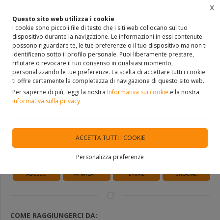
X
0
Questo sito web utilizza i cookie
I cookie sono piccoli file di testo che i siti web collocano sul tuo
dispositivo durante la navigazione. Le informazioni in essi contenute
Home
VETRINA
ARREDO BAGNO
CERAMICA CIELO
possono riguardare te, le tue preferenze o il tuo dispositivo ma non ti
identificano sotto il profilo personale. Puoi liberamente prestare,
Ceramica Cielo Marcel
rifiutare o revocare il tuo consenso in qualsiasi momento,
personalizzando le tue preferenze. La scelta di accettare tutti i cookie
ti offre certamente la completezza di navigazione di questo sito web.
Per saperne di più, leggi la nostra
Informativa sui cookie
e la nostra
DISPONIBILITÀ IMMEDIATA
Informativa sulla privacy
Richiedi Informazioni
ACCETTA TUTTI I COOKIE
Personalizza preferenze
CHIAMA
SCRIVI UN
SCRIVI UN
INDICAZIONI
ADESSO
WHATSAPP
E-MAIL
STRADALI
COME RAGGIUNGERCI DA: