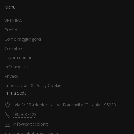
Menu
VETRINA
Profilo
Come raggiungerci
Contatto
Lavora con noi
Info acquisti
Privacy
Impostazioni & Policy Cookie
Prima Sede
Via M.SS.Addolorata , sn Biancavilla (Catania) 95033
095/687623
info@cartacolor.it
cartacolorhome@pec.it