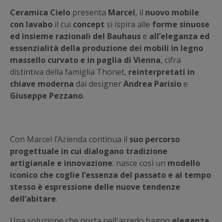
Ceramica Cielo
presenta
Marcel
, il
nuovo mobile
con lavabo
il cui
concept
si ispira alle
forme sinuose
ed insieme razionali del Bauhaus
e
all’eleganza ed
essenzialità della produzione dei mobili in legno
massello curvato e in paglia di Vienna
, cifra
distintiva della famiglia Thonet,
reinterpretati in
chiave moderna
dai designer
Andrea Parisio
e
Giuseppe Pezzano
.
Con Marcel l’Azienda continua il
suo percorso
progettuale in cui dialogano tradizione
artigianale e innovazione
: nasce così un
modello
iconico che coglie l’essenza del passato e al tempo
stesso è espressione delle nuove tendenze
dell’abitare
.
Una soluzione che porta nell'arredo bagno
eleganza,